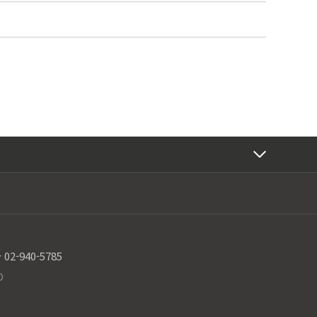
2-940-5785
D