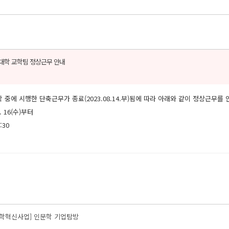
학 교학팀 정상근무 안내
학 중에 시행한 단축근무가 종료(2023.08.14.부)됨에 따라 아래와 같이 정상근무를
. 16(수)부터
:30
대학혁신사업] 인문학 기업탐방