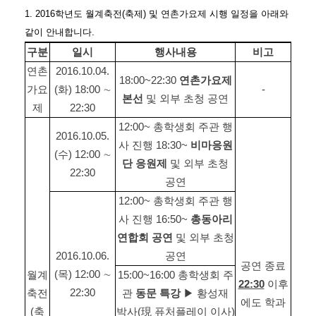
1. 2016학년도 월계축전(축제) 및 연촌가요제 시행 일정을 아래와
같이 안내합니다.
구분
일시
행사내용
비고
연촌
2016.10.04.
18:00~22:30
연촌가요제
가요
(화) 18:00 ∼
-
본선
및 외부 초청 공연
제
22:30
12:00~ 총학생회 주관 행
2016.10.05.
사 진행 18:30~
비마응원
(수) 12:00 ∼
단 응원제
및 외부 초청
22:30
공연
12:00~ 총학생회 주관 행
사 진행 16:50~
총동아리
연합회 공연
및 외부 초청
2016.10.06.
공연
공연 종료
(목) 12:00 ∼
월계
15:00~16:00 총학생회 주
22:30
이후
22:30
축전
관
동문 특강
▶ 황성재
에도 학과
(축
박사(現 퓨처플레이 이사)