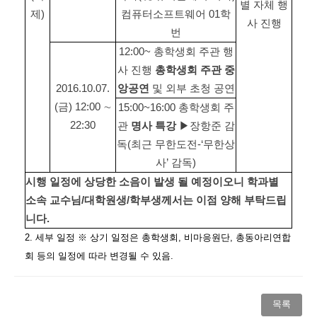
별 자체 행
제)
컴퓨터소프트웨어 01학
사 진행
번
12:00~ 총학생회 주관 행
사 진행
총학생회 주관 중
2016.10.07.
앙공연
및 외부 초청 공연
(금) 12:00 ∼
15:00~16:00 총학생회 주
22:30
관
명사 특강
▶장항준 감
독(최근 무한도전-‘무한상
사’ 감독)
시행 일정에 상당한 소음이 발생 될 예정이오니 학과별
소속 교수님
/
대학원생
/
학부생께서는 이점 양해 부탁드립
니다
.
2. 세부 일정 ※ 상기 일정은 총학생회, 비마응원단, 총동아리연합
회 등의 일정에 따라 변경될 수 있음.
목록